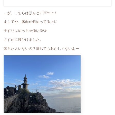
…が、こちらはほんとに崖の上！
ましてや、床面が斜めってる上に
手すりはめっちゃ低い💦💦
さすがに腰ひけました。
落ちた人いないの？落ちてもおかしくないよー