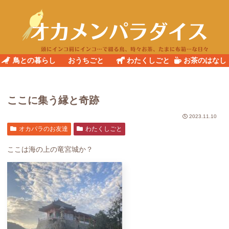
鳥との暮らし
おうちごと
わたくしごと
お茶のはなし
ここに集う縁と奇跡
2023.11.10
オカパラのお友達
わたくしごと
ここは海の上の竜宮城か？