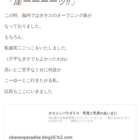
「崖ーーーーッ‼️」
この時、脳内では火サスのオープニング曲が
なっておりました。
もちろん、
船越英二ごっこをいたしました。
（片平なぎさでもよかったわね）
高いとこ苦手なくせに何故か
こーゆーとこ行きたがる私。
以前もここにいきました
オカメンパラダイス 乳母と乳母のあいまに
我が家のお鳥様軍団とのフンに･･いえいえ・・愛にまみれた日々
の日記です・・・繁殖もしています
okanenparadise.blog16.fc2.com