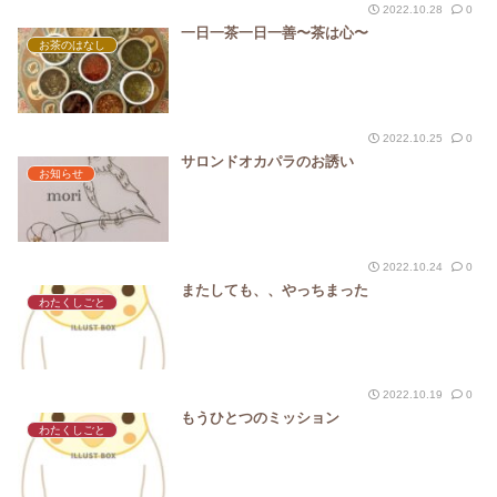
2022.10.28
0
一日一茶一日一善〜茶は心〜
お茶のはなし
2022.10.25
0
サロンドオカパラのお誘い
お知らせ
2022.10.24
0
またしても、、やっちまった
わたくしごと
2022.10.19
0
もうひとつのミッション
わたくしごと