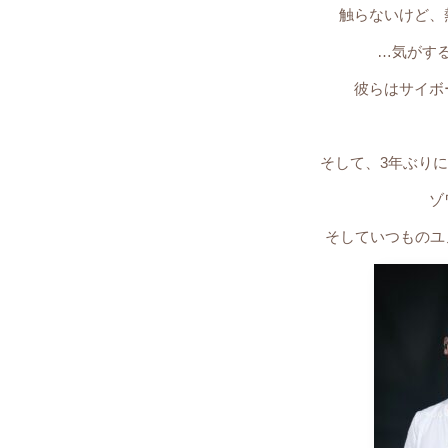
触らないけど、
…気がす
彼らはサイボ
そして、3年ぶり
ゾ
そしていつものユノ