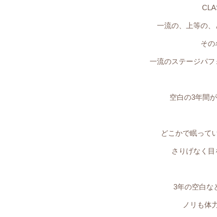
CL
一流の、上等の、
その
一流のステージパフ
空白の3年間
どこかで眠って
さりげなく目
3年の空白な
ノリも体