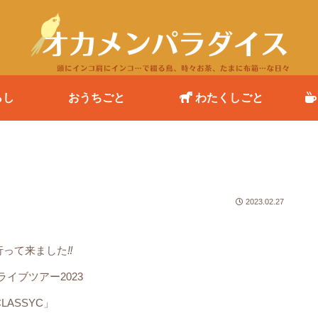
らし
おうちごと
わたくしごと
2023.02.27
行って来ました
‼️
イブツアー2023
LASSYC」