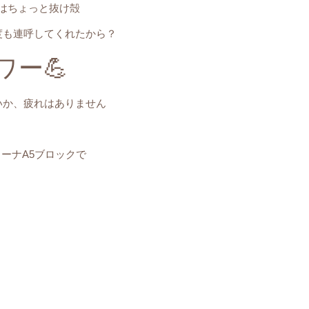
はちょっと抜け殻
度も連呼してくれたから？
ワー💪
いか、疲れはありません
ーナA5ブロックで