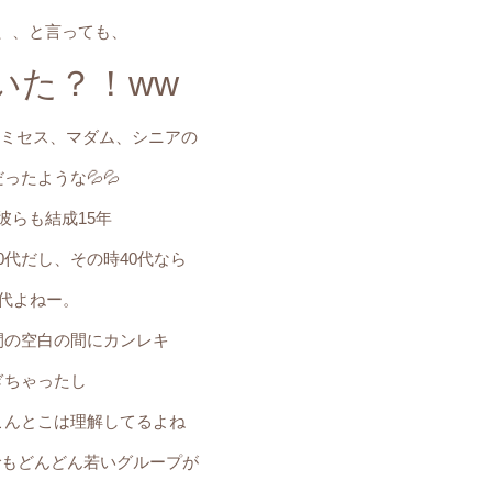
、、と言っても、
いた？！ww
たミセス、マダム、シニアの
ったような💦💦
彼らも結成15年
0代だし、その時40代なら
0代よねー。
間の空白の間にカンレキ
ぎちゃったし
こんとこは理解してるよね
本でもどんどん若いグループが