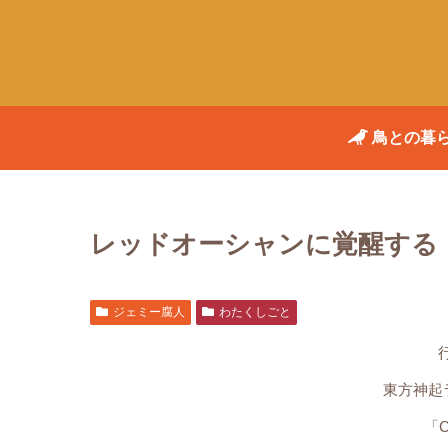
鳥との暮
レッドオーシャンに覚醒する
ジェミー腐人
わたくしごと
東方神起ラ
「C