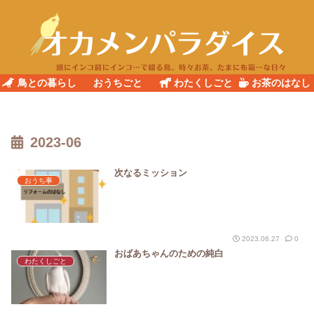
鳥との暮らし
おうちごと
わたくしごと
お茶のはなし
2023-06
次なるミッション
おうち事
2023.06.27
0
おばあちゃんのための純白
わたくしごと