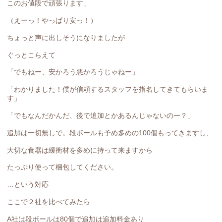
このお値段で頑張ります」
（えーっ！やっぱり安っ！）
ちょっと声に出しそうになりましたが
ぐっとこらえて
「でもねー、安かろう悪かろうじゃねー」
「わかりました！僕が信頼するスタッフを指名してきてもらいま
す」
「でもなんだかんだ、後で追加とかあるんじゃないのー？」
追加は一切無しで。段ボールも予め多めの100個もってきますし、
大切な食器は緩衝材を多めに持って来ますから
たっぷり使って梱包してください。
…という対応
ここで２社を比べてみたら
A社は段ボールは80個で追加は追加料金あり