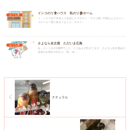
インコのリ🐥ハウス 私のリ🏠ホーム
おうち事
リ・ハウス完了年末より合流したサザナミ・ウロコ御一行様なんとかイン
コルーム一室に収まりました。オカメ...
さよなら名古屋 ただいま広島
おうち事
あ…というまの1週間でした。とりあえず生きてます。さよなら名古屋あの
涙涙のお別れの日から、私、ott...
ナチュラル