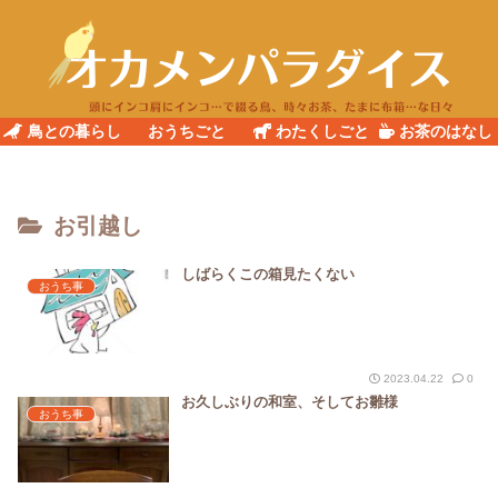
鳥との暮らし
おうちごと
わたくしごと
お茶のはなし
お引越し
しばらくこの箱見たくない
おうち事
2023.04.22
0
お久しぶりの和室、そしてお雛様
おうち事