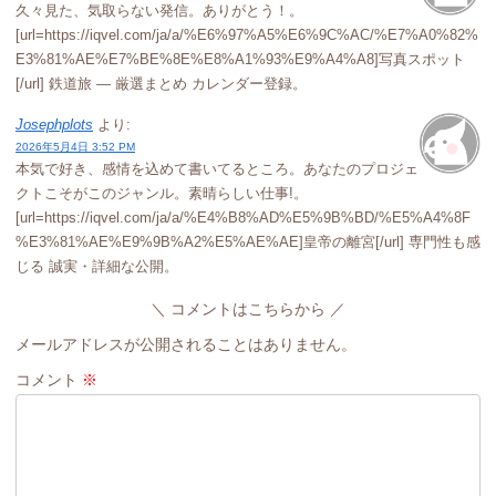
久々見た、気取らない発信。ありがとう！。
[url=https://iqvel.com/ja/a/%E6%97%A5%E6%9C%AC/%E7%A0%82%
E3%81%AE%E7%BE%8E%E8%A1%93%E9%A4%A8]写真スポット
[/url] 鉄道旅 — 厳選まとめ カレンダー登録。
Josephplots
より:
2026年5月4日 3:52 PM
本気で好き、感情を込めて書いてるところ。あなたのプロジェ
クトこそがこのジャンル。素晴らしい仕事!。
[url=https://iqvel.com/ja/a/%E4%B8%AD%E5%9B%BD/%E5%A4%8F
%E3%81%AE%E9%9B%A2%E5%AE%AE]皇帝の離宮[/url] 専門性も感
じる 誠実・詳細な公開。
コメントはこちらから
メールアドレスが公開されることはありません。
コメント
※