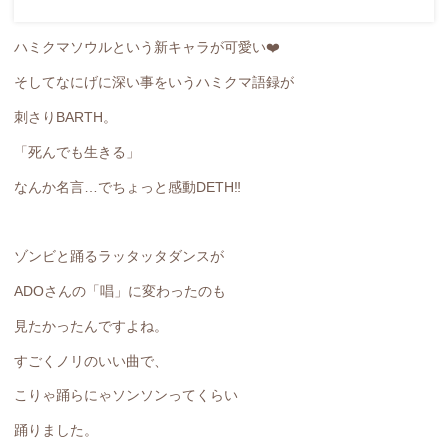
ハミクマソウルという新キャラが可愛い❤️
そしてなにげに深い事をいうハミクマ語録が
刺さりBARTH。
「死んでも生きる」
なんか名言…でちょっと感動DETH‼️
ゾンビと踊るラッタッタダンスが
ADOさんの「唱」に変わったのも
見たかったんですよね。
すごくノリのいい曲で、
こりゃ踊らにゃソンソンってくらい
踊りました。