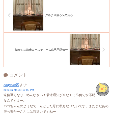
戸締まり用心火の用心
懐かしの散歩コースで ー広島男子駅伝ー
コメント
okapara55
より:
2023年2月10日 10:00 PM
返信遅くなりごめんなさい！最近通知が来なくて💦何でか不明
なんですよー。
パコちゃんのようなでーんとした母に私もなりたいです。まだまだあの
肝っ玉かーさんには程遠いですねー