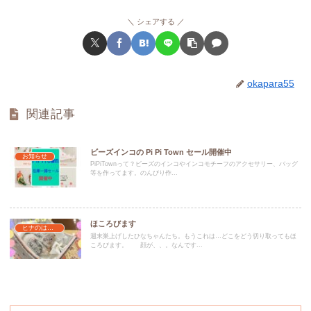
シェアする
okapara55
関連記事
ビーズインコの Pi Pi Town セール開催中
お知らせ
PiPiTownって？ビーズのインコやインコモチーフのアクセサリー、バッグ
等を作ってます。のんびり作...
ほころびます
ヒナのはなし
週末巣上げしたひなちゃんたち。もうこれは…どこをどう切り取ってもほ
ころびます。 顔が、、。なんです...