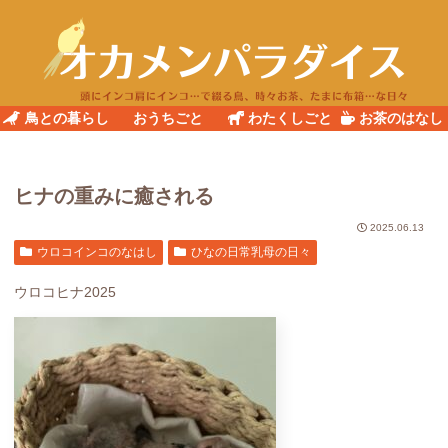
鳥との暮らし
おうちごと
わたくしごと
お茶のはなし
ヒナの重みに癒される
2025.06.13
ウロコインコのなはし
ひなの日常乳母の日々
ウロコヒナ2025