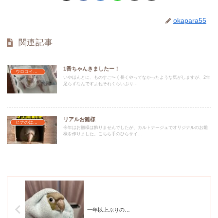
okapara55
関連記事
1番ちゃんきましたー！
ウロコインコのなはし
いやほんとに、ものすご〜く長くやってなかったような気がしますが、2年
足らずなんですよねそれくらいぶり...
リアルお雛様
ヒナのはなし
今年はお雛様は飾りませんでしたが、カルトナージュでオリジナルのお雛
様を作りました。こちら手のひらサイ...
一年以上ぶりの…