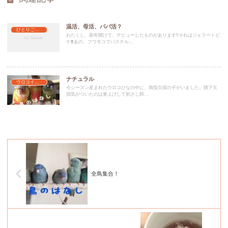
温活、母活、パパ活？
ひとりごと…みたいな
わたくし、新年開けて、デビューしたものがあります‼️それはジェラートピ
ケ❣️あの、フワモコでパステル...
ナチュラル
ウロコインコのなはし
今シーズン産まれたウロコひなの中に、両指欠損の子がいました。踵下欠
損気がついたのは巣上げして初さし餌...
全鳥集合！