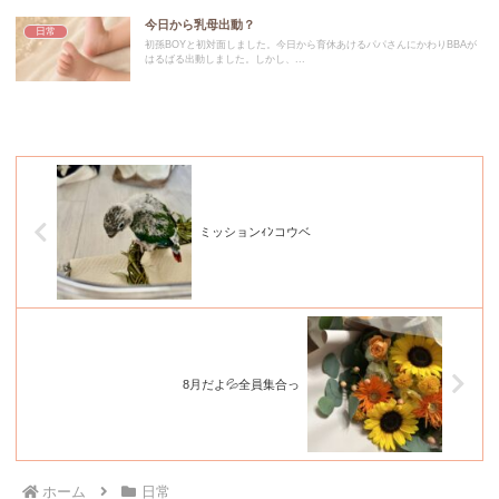
今日から乳母出動？
日常
初孫BOYと初対面しました。今日から育休あけるパパさんにかわりBBAが
はるばる出動しました。しかし、...
ミッションｨﾝコウベ
8月だよ💦全員集合っ
ホーム
日常