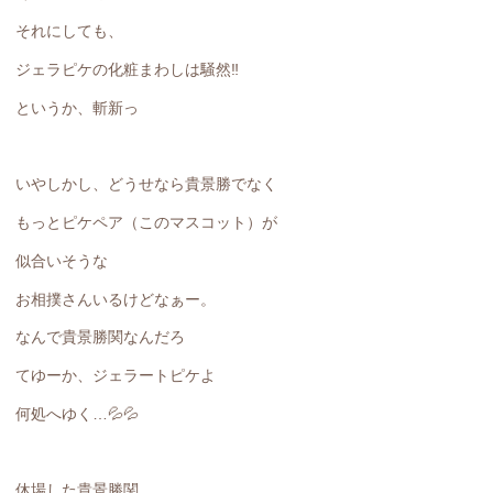
それにしても、
ジェラピケの化粧まわしは騒然‼️
というか、斬新っ
いやしかし、どうせなら貴景勝でなく
もっとピケペア（このマスコット）が
似合いそうな
お相撲さんいるけどなぁー。
なんで貴景勝関なんだろ
てゆーか、ジェラートピケよ
何処へゆく…💦💦
休場した貴景勝関、、、