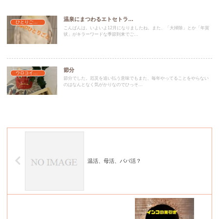
温泉にまつわるエトセトラ…
ひとりごと…みたいな
こんばんは。いよいよ12月になりましたね。また、「大掃除」とか「年賀
状」がキラーワードな季節到来でご...
節分
ウロコインコのなはし
節分でした。厄災を追い払う意味でもまた、毎年やってることをやらない
のはなんとなく気がかりなのでひっそ...
温活、母活、パパ活？