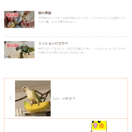
卵の季節
日常
2025年のイースターは4月20日だそうです。イースターといえば卵🥚🥚🥚
ウサギ🐇、ヒヨコ🐣今年もせっ...
ミッションｨﾝコウベ
日常
神戸に行ってきました！息子の引越しに伴い、いらなくなったタンスやそ
の他もろもろ捨てるにはしのびないあ...
シン・バナナ？