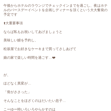
午後からホテルのラウンジでチェックインまでを過ごし、夜はホテ
ルのバースデーイベントを企画しディナーを頂くという大大奮発の
予定です
⬆️大重要事項
ならば私もお祝いしてあげましょうと
美味しい鰻を予約し、
松坂屋でお好きなケーキまで買ってさしあげて
娘の家で楽しい時間を過ごす…❤️
が、
ほどなく異変が…
「骨がささった」
そんなことをほざくのはだいたい息子…
こーゆー時いろいろやらかすのは