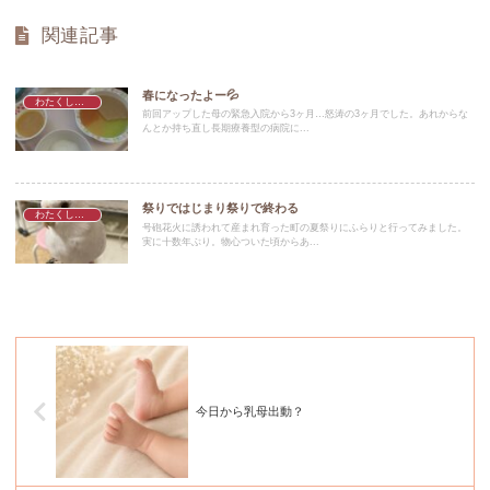
関連記事
春になったよー💦
わたくしごと
前回アップした母の緊急入院から3ヶ月…怒涛の3ヶ月でした。あれからな
んとか持ち直し長期療養型の病院に...
祭りではじまり祭りで終わる
わたくしごと
号砲花火に誘われて産まれ育った町の夏祭りにふらりと行ってみました。
実に十数年ぶり。物心ついた頃からあ...
今日から乳母出動？