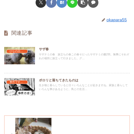
okapara55
関連記事
サザ春
ひなの日常乳母の日々
サザナミの春 旅立ちの春この春そだったサザナミの雛2羽。無事にそれぞ
れの場所に旅立って行きました。グ...
ポロリと落ちてきたものは
事件ですよ！
生き物と暮らしていると日々いろんなことが起きますね。家族と暮らして
いろんな事があるように、鳥との生活...